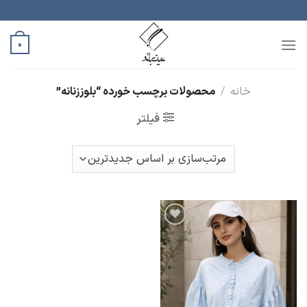
رش
ه
حتوا
0
خانه
/
محصولات برچسب خورده “بلوززنانه”
فیلتر
افزودن
به
علاقه
مندی
ها