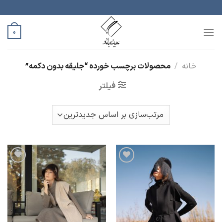
رش
ه
حتوا
0
خانه
/
محصولات برچسب خورده “جلیقه بدون دکمه”
فیلتر
افزودن
افزودن
به
به
علاقه
علاقه
مندی
مندی
ها
ها