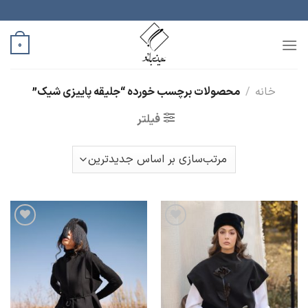
رش
ه
حتوا
0
خانه
/
محصولات برچسب خورده “جلیقه پاییزی شیک”
فیلتر
افزودن
افزودن
به
به
علاقه
علاقه
مندی
مندی
ها
ها