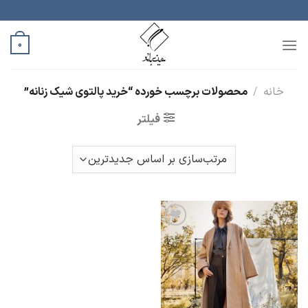
رش
ه
حتوا
0
خانه
/
محصولات برچسب خورده “خرید پالتوی شیک زنانه”
فیلتر
افزودن
به
علاقه
مندی
ها