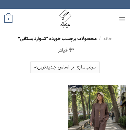
رش
ه
حتوا
0
خانه
/
محصولات برچسب خورده “شلوارتابستانی”
فیلتر
افزودن
به
علاقه
مندی
ها