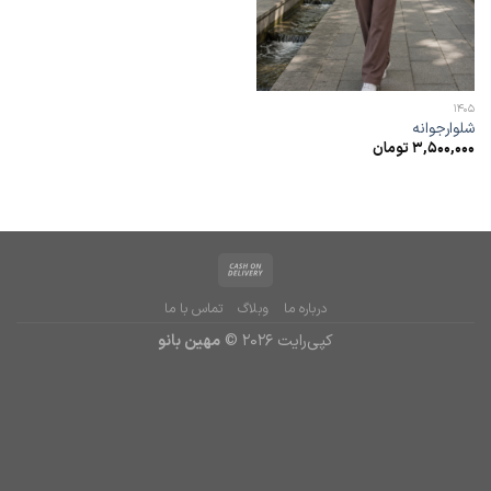
1405
شلوارجوانه
3,500,000
تومان
درباره ما
وبلاگ
تماس با ما
کپی‌رایت 2026 ©
مهین بانو