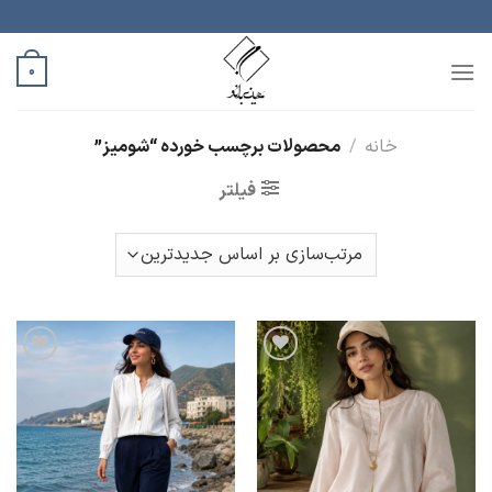
رش
ه
حتوا
0
خانه
/
محصولات برچسب خورده “شومیز”
فیلتر
افزودن
افزودن
به
به
علاقه
علاقه
مندی
مندی
ها
ها