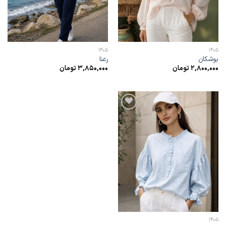
1405
1405
بوشکان
رعنا
2,800,000
تومان
3,850,000
تومان
افزودن
به
علاقه
مندی
ها
1405