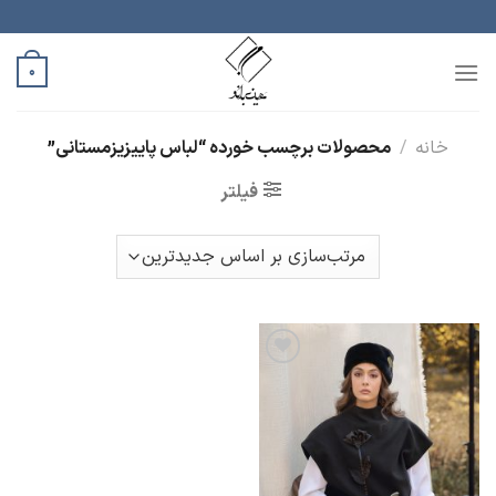
رش
ه
حتوا
0
خانه
/
محصولات برچسب خورده “لباس پاییزیزمستانی”
فیلتر
افزودن
به
علاقه
مندی
ها