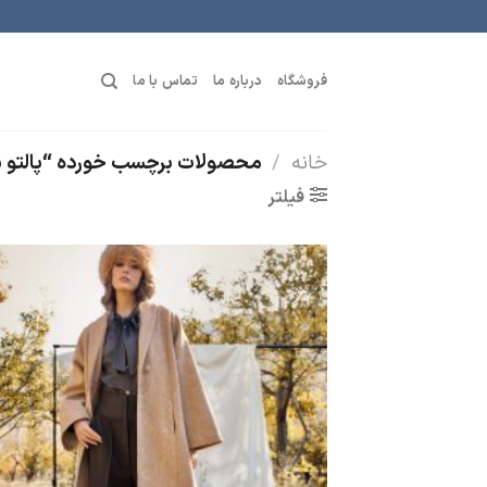
رش
ه
حتوا
فروشگاه
درباره ما
تماس با ما
خانه
/
محصولات برچسب خورده “پالتو ب
فیلتر
افز
ب
عل
من
ه