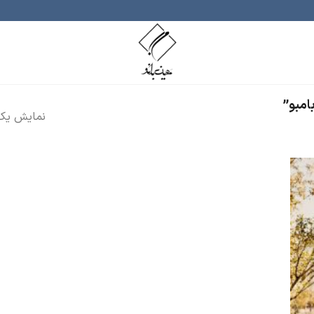
امبو”
نمایش یک 
ودن
ه
اقه
دی
ا