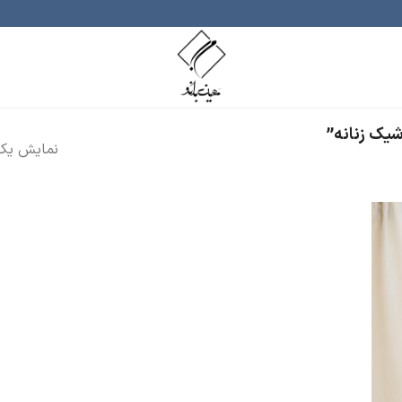
یک زنانه”
نمایش یک 
ودن
ه
اقه
دی
ا