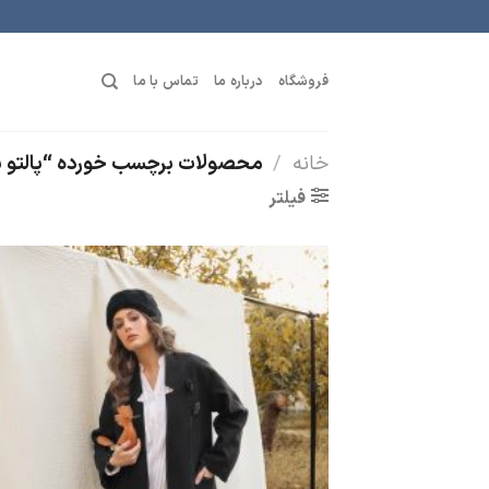
رش
ه
حتوا
فروشگاه
درباره ما
تماس با ما
خانه
/
محصولات برچسب خورده “پالتو ش
فیلتر
افز
ب
عل
من
ه