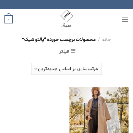
رش
ه
حتوا
0
خانه
/
محصولات برچسب خورده “پالتو شیک”
فیلتر
افزودن
به
علاقه
مندی
ها