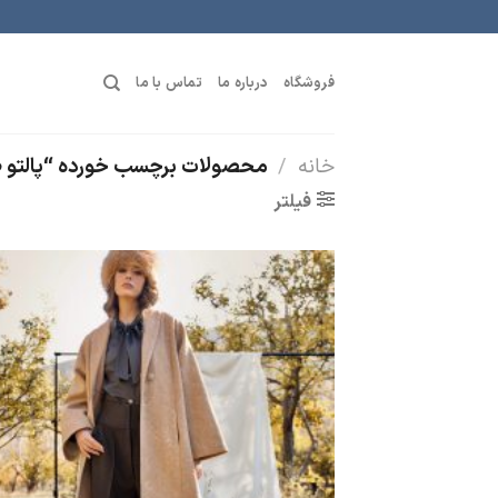
رش
ه
حتوا
فروشگاه
درباره ما
تماس با ما
خانه
/
محصولات برچسب خورده “پالتو
فیلتر
افز
ب
عل
من
ه