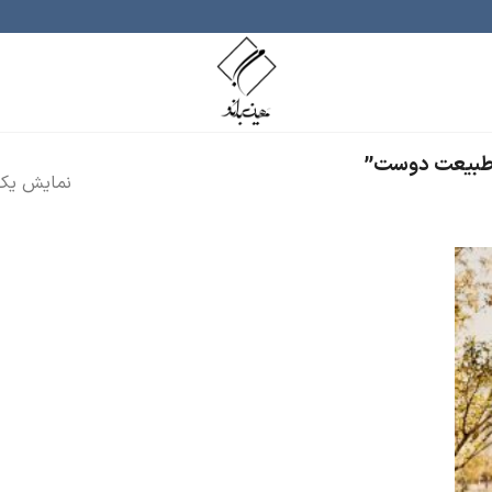
 طبیعت دوست”
نمایش یک 
ودن
ه
اقه
دی
ا