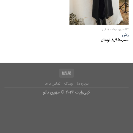
کلکسیون درخت زندگی
راش
8,950,000
تومان
درباره ما
وبلاگ
تماس با ما
کپی‌رایت 2026 ©
مهین بانو