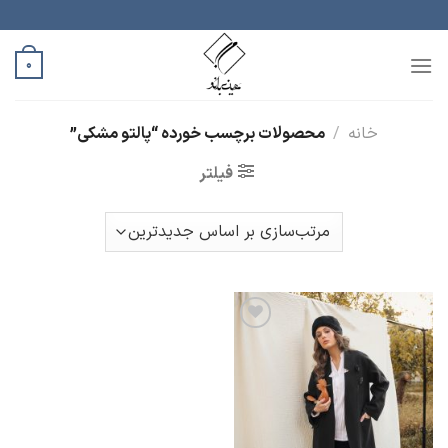
رش
ه
حتوا
0
خانه
/
محصولات برچسب خورده “پالتو مشکی”
فیلتر
افزودن
به
علاقه
مندی
ها