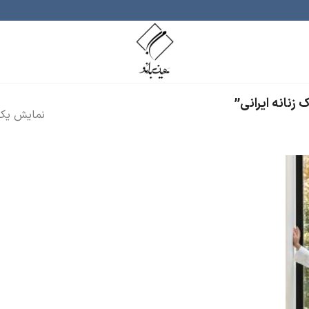
نانه ایرانی”
نمایش یک 
ودن
ه
اقه
دی
ا