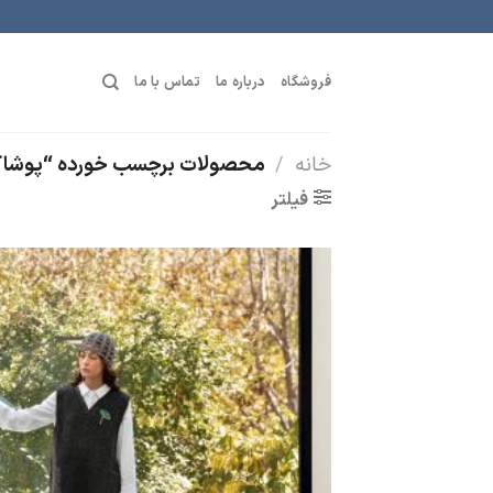
رش
ه
حتوا
فروشگاه
درباره ما
تماس با ما
خانه
/
محصولات برچسب خورده “پوشاک ز
فیلتر
افز
ب
عل
من
ه