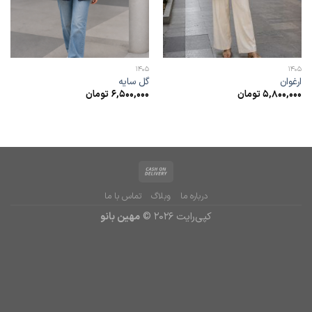
1405
1405
ارغوان
گل سایه
5,800,000
تومان
6,500,000
تومان
درباره ما
وبلاگ
تماس با ما
کپی‌رایت 2026 ©
مهین بانو