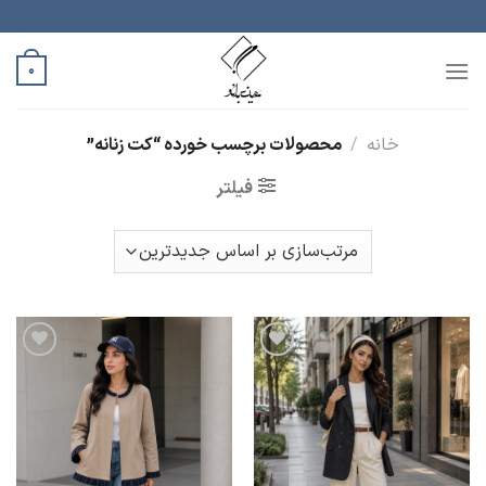
رش
ه
حتوا
0
خانه
/
محصولات برچسب خورده “کت زنانه”
فیلتر
افزودن
افزودن
به
به
علاقه
علاقه
مندی
مندی
ها
ها