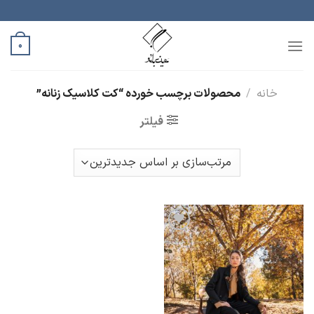
رش
ه
حتوا
0
خانه
/
محصولات برچسب خورده “کت کلاسیک زنانه”
فیلتر
افزودن
به
علاقه
مندی
ها