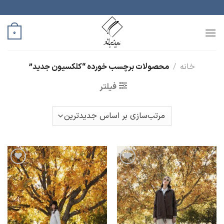
رش
ه
حتوا
0
خانه
/
محصولات برچسب خورده “کلکسیون جدید”
فیلتر
افزودن
افزودن
به
به
علاقه
علاقه
مندی
مندی
ها
ها