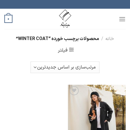
رش
ه
حتوا
0
خانه
/
محصولات برچسب خورده “WINTER COAT”
فیلتر
افزودن
به
علاقه
مندی
ها