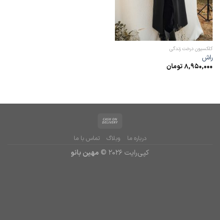
کلکسیون درخت زندگی
راش
8,950,000
تومان
درباره ما
وبلاگ
تماس با ما
کپی‌رایت 2026 ©
مهین بانو