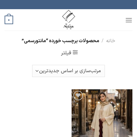
رش
ه
حتوا
0
خانه
/
محصولات برچسب خورده “مانتورسمی”
فیلتر
افزودن
به
علاقه
مندی
ها