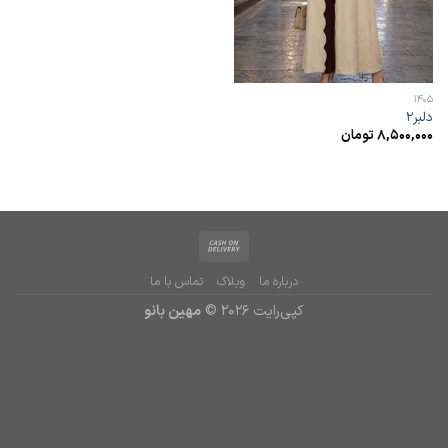
1405
دلبر2
8,500,000
تومان
درباره ما
وبلاگ
تماس با ما
کپی‌رایت 2026 ©
مهین بانو