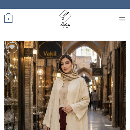
رش
ه
حتوا
0
افزودن
به
علاقه
مندی
ها