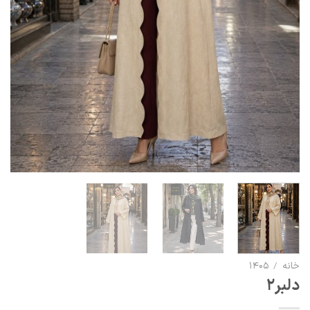
خانه
/
1405
دلبر2