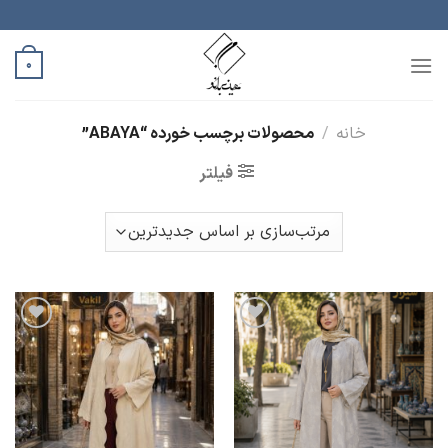
رش
ه
حتوا
0
خانه
/
محصولات برچسب خورده “ABAYA”
فیلتر
افزودن
افزودن
به
به
علاقه
علاقه
مندی
مندی
ها
ها