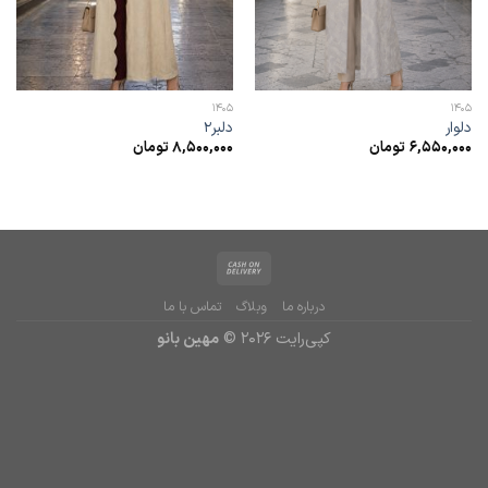
1405
1405
دلوار
دلبر2
6,550,000
تومان
8,500,000
تومان
درباره ما
وبلاگ
تماس با ما
کپی‌رایت 2026 ©
مهین بانو