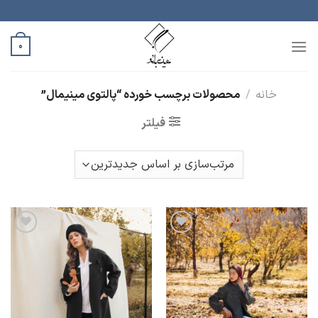
رش
ه
حتوا
0
خانه
/
محصولات برچسب خورده “پالتوی مینیمال”
فیلتر
افزودن
افزودن
به
به
علاقه
علاقه
مندی
مندی
ها
ها