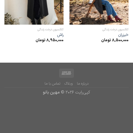
کلکسیون درخت زندگی
کلکسیون درخت زندگی
خیزران
راش
8,500,000
تومان
8,950,000
تومان
درباره ما
وبلاگ
تماس با ما
کپی‌رایت 2026 ©
مهین بانو