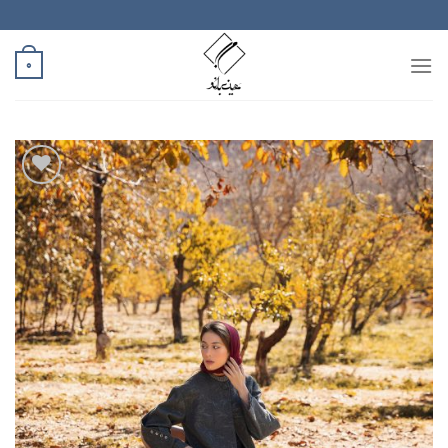
رش
ه
حتوا
0
افزودن
به
علاقه
مندی
ها