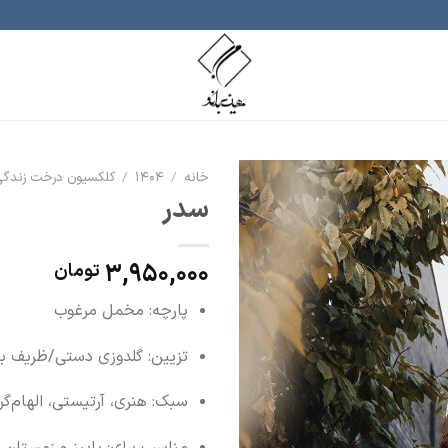
خانه
/
۱۴۰۴
/
کلکسیون درخت زندگ
سدر
افزودن
به
علاقه
3,950,000
تومان
مندی
ها
پارچه: مخمل مرغوب
تزیین: گلدوزی دستی/ظریف ب
سبک: هنری، آرتیستی، الهام‌گ