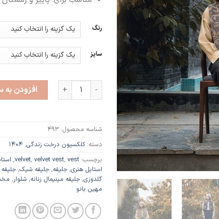
مناسب برای: پاییز و زمستان
رنگ
سایز
سدر عدد
افزودن به س
شناسه محصول:
493
دسته:
کلکسیون درخت زندگی
,
۱۴۰۴
برچسب:
vest
,
velvet vest
,
velvet
,
استای
استایل هنری
,
جلیقه
,
جلیقه شیک
,
جلیقه
گلدوزی
,
جلیقه مینیمال زنانه
,
شلوار
,
مخم
مهین بانو