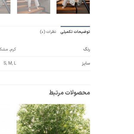
توضیحات تکمیلی
نظرات (0)
رنگ
کرم, مشک
سایز
S, M, L
محصولات مرتبط
افزودن
به
علاقه
مندی