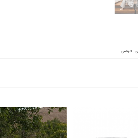
ی, طوسی
افزودن
افزو
به
به
علاقه
علا
مندی
مند