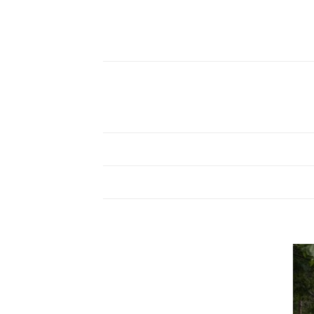
دن
قه
ی