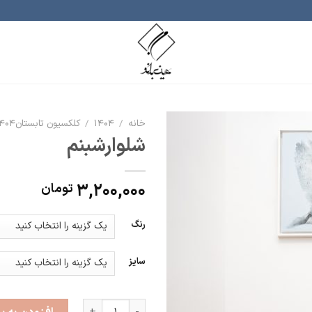
خانه
/
۱۴۰۴
/
کلکسیون تابستان1404
شلوارشبنم
افزودن
به
علاقه
3,200,000
تومان
مندی
ها
رنگ
سایز
شلوارشبنم عدد