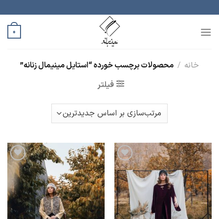
رش
ه
حتوا
0
خانه
/
محصولات برچسب خورده “استایل مینیمال زنانه”
فیلتر
افزودن
افزودن
به
به
علاقه
علاقه
مندی
مندی
ها
ها