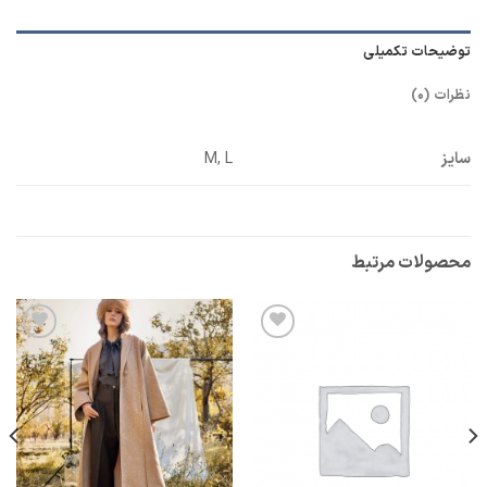
توضیحات تکمیلی
نظرات (0)
سایز
M, L
محصولات مرتبط
افزودن
افزودن
به
به
علاقه
علاقه
مندی
مندی
ها
ها