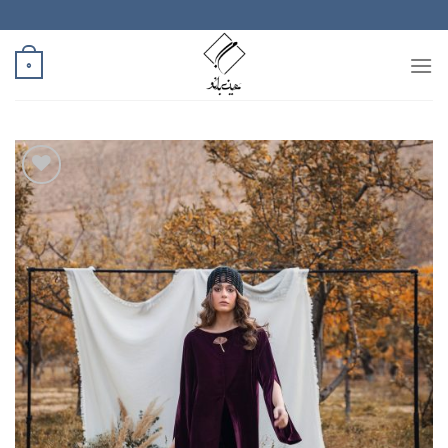
رش
ه
حتوا
0
افزودن
به
علاقه
مندی
ها