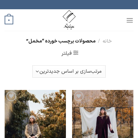
رش
ه
حتوا
0
خانه
/
محصولات برچسب خورده “مخمل”
فیلتر
افزودن
افزودن
به
به
علاقه
علاقه
مندی
مندی
ها
ها