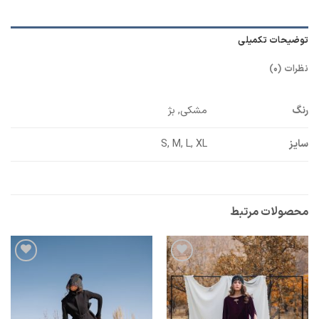
توضیحات تکمیلی
نظرات (0)
رنگ
مشکی, بژ
سایز
S, M, L, XL
محصولات مرتبط
افزودن
افزودن
به
به
علاقه
علاقه
مندی
مندی
ها
ها