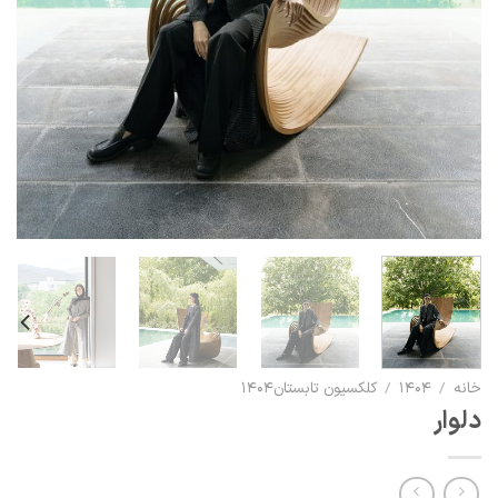
خانه
/
۱۴۰۴
/
کلکسیون تابستان1404
دلوار