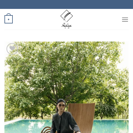
رش
ه
حتوا
0
افزودن
به
علاقه
مندی
ها