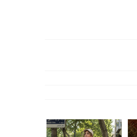
دن
افزودن