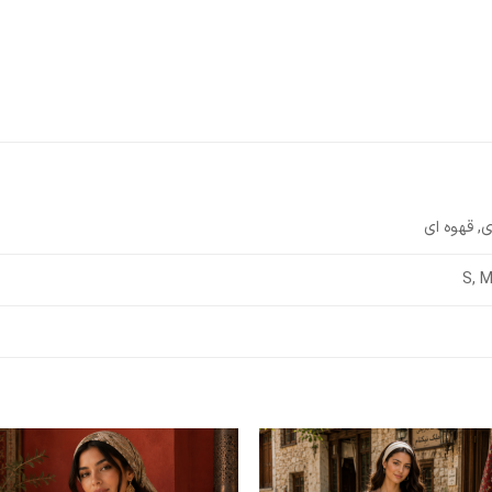
, قهوه ای
S, M
افزودن
افزو