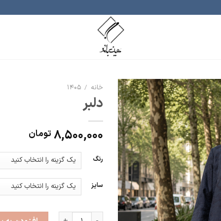
خانه
/
1405
دلبر
افزودن
به
علاقه
8,500,000
تومان
مندی
ها
رنگ
سایز
دلبر عدد