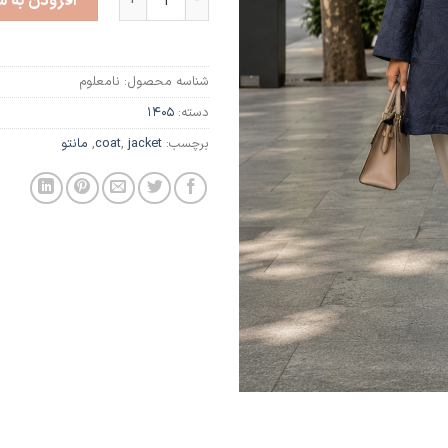
افزودن به س
شناسه محصول:
نامعلوم
دسته:
1405
برچسب:
jacket
,
coat
,
مانتو